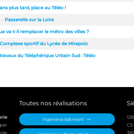
ans plus tard, place au Téléo !
Passerelle sur la Loire
e va-t-il remplacer le métro des villes ?
 Complexe sportif du Lycée de Mirepoix
ravaux du Téléphérique Urbain Sud : Téléo
Toutes nos réalisations
Si
rie
128
Ingénierie bâtiment
 par
CS
ole
31