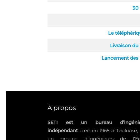
30 
Le téléphériqu
Livraison du
Lancement des t
À propos
SETI est un bureau d’ingénie
indépendant
créé en 1965 à Toulouse,
un groupe d’Ingénieurs de l’Ec