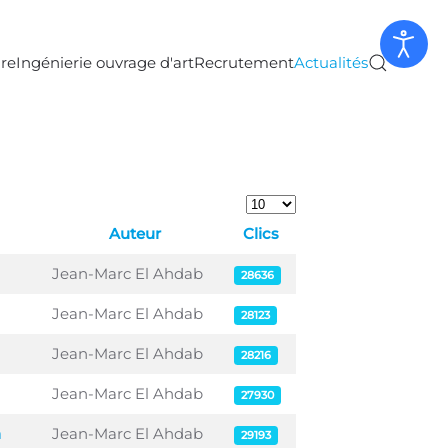
ure
Ingénierie ouvrage d'art
Recrutement
Actualités
Afficher #
Auteur
Clics
Jean-Marc El Ahdab
28636
Jean-Marc El Ahdab
28123
Jean-Marc El Ahdab
28216
Jean-Marc El Ahdab
27930
n
Jean-Marc El Ahdab
29193