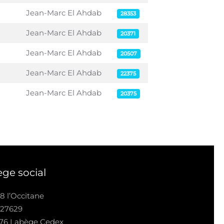
Jean-Marc El Ahdab
28353
Jean-Marc El Ahdab
20371
Jean-Marc El Ahdab
20507
Jean-Marc El Ahdab
22375
Jean-Marc El Ahdab
20375
ège social
8 l’Occitane
 27629
676 Labège Cedex