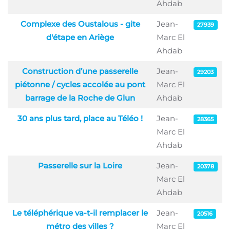
Ahdab
Complexe des Oustalous - gite
Jean-
27939
d'étape en Ariège
Marc El
Ahdab
Construction d’une passerelle
Jean-
29203
piétonne / cycles accolée au pont
Marc El
barrage de la Roche de Glun
Ahdab
30 ans plus tard, place au Téléo !
Jean-
28365
Marc El
Ahdab
Passerelle sur la Loire
Jean-
20378
Marc El
Ahdab
Le téléphérique va-t-il remplacer le
Jean-
20516
métro des villes ?
Marc El