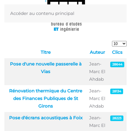
Accéder au contenu principal
Menu
Afficher 
Titre
Auteur
Clics
Articles
Pose d'une nouvelle passerelle à
Jean-
28644
Vias
Marc El
Ahdab
Rénovation thermique du Centre
Jean-
28134
des Finances Publiques de St
Marc El
Girons
Ahdab
Pose d'écrans acoustiques à Foix
Jean-
28223
Marc El