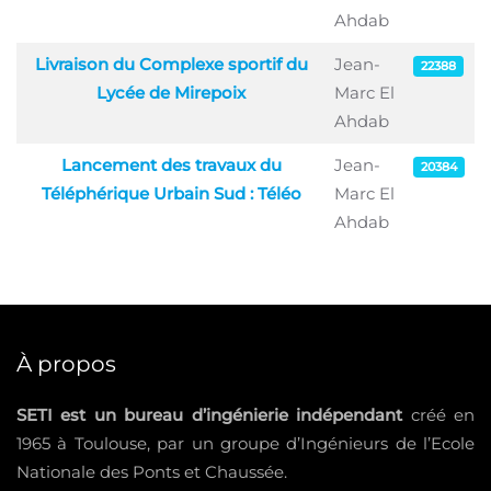
Ahdab
Livraison du Complexe sportif du
Jean-
22388
Lycée de Mirepoix
Marc El
Ahdab
Lancement des travaux du
Jean-
20384
Téléphérique Urbain Sud : Téléo
Marc El
Ahdab
À propos
SETI est un bureau d’ingénierie indépendant
créé en
1965 à Toulouse, par un groupe d’Ingénieurs de l’Ecole
Nationale des Ponts et Chaussée.